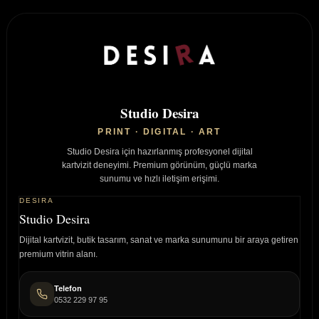
Studio Desira
PRINT · DIGITAL · ART
Studio Desira için hazırlanmış profesyonel dijital
kartvizit deneyimi. Premium görünüm, güçlü marka
sunumu ve hızlı iletişim erişimi.
DESIRA
Studio Desira
Dijital kartvizit, butik tasarım, sanat ve marka sunumunu bir araya getiren
premium vitrin alanı.
Telefon
0532 229 97 95