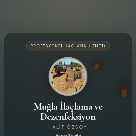
PROFESYONEL İLAÇLAMA HIZMETI
Muğla İlaçlama ve
Dezenfeksiyon
HALIT ÖZSOY
Firma Sahibi