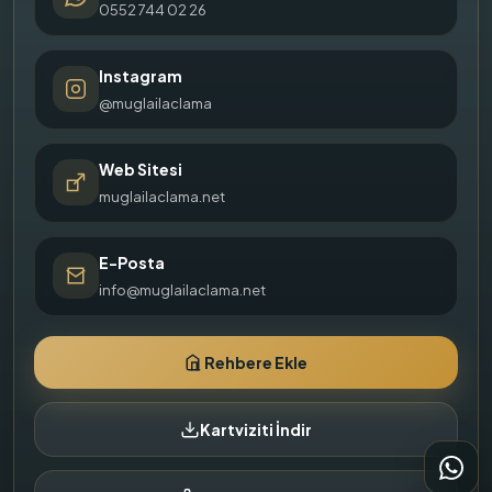
0552 744 02 26
Instagram
@muglailaclama
Web Sitesi
muglailaclama.net
E-Posta
info@muglailaclama.net
Rehbere Ekle
Kartviziti İndir