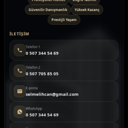
Güvenilir Danışmanlık
Yüksek Kazanç
Prestijli Yaşam
İLETIŞIM
Telefon 1
0 507 344 54 69
Telefon 2
0 507 705 85 05
E-posta
selmelihcan@gmail.com
WhatsApp
0 507 344 54 69