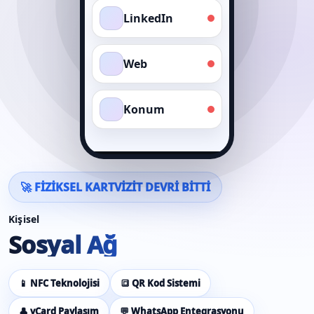
LinkedIn
Web
Konum
🚀 FİZİKSEL KARTVİZİT DEVRİ BİTTİ
Kişisel
Sosyal Ağ
📱 NFC Teknolojisi
🔳 QR Kod Sistemi
👤 vCard Paylaşım
💬 WhatsApp Entegrasyonu