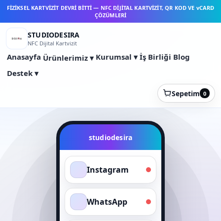
FİZİKSEL KARTVİZİT DEVRİ BİTTİ — NFC DİJİTAL KARTVİZİT, QR KOD VE vCARD
ÇÖZÜMLERİ
STUDIODESIRA
NFC Dijital Kartvizit
Anasayfa
Kurumsal ▾
İş Birliği
Blog
Ürünlerimiz ▾
Destek ▾
Sepetim
0
studiodesira
Instagram
WhatsApp