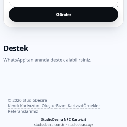
Gönder
Destek
WhatsApp’tan anında destek alabilirsiniz.
©
2026
StudioDesira
Kendi Kartvizitini Oluştur
Bizim Kartvizit
Örnekler
Referanslarımız
StudioDesira NFC Kartvizit
studiodesira.com.tr • studiodesira.xyz